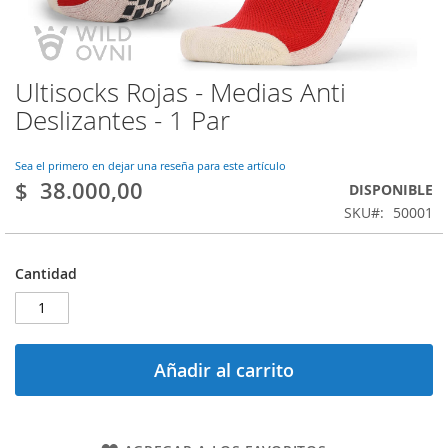
Ultisocks Rojas - Medias Anti
Saltar
al
Deslizantes - 1 Par
comienzo
de
la
Sea el primero en dejar una reseña para este artículo
$ 38.000,00
galería
DISPONIBLE
de
SKU
50001
imágenes
Cantidad
Añadir al carrito