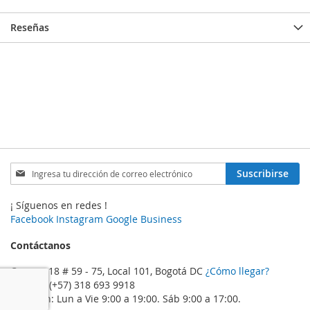
Reseñas
Inscríbase
Suscribirse
a
nuestro
¡ Síguenos en redes !
boletín
Facebook
Instagram
Google Business
de
noticias:
Contáctanos
Carrera 18 # 59 - 75, Local 101, Bogotá DC
¿Cómo llegar?
Celular: (+57) 318 693 9918
Atención: Lun a Vie 9:00 a 19:00. Sáb 9:00 a 17:00.