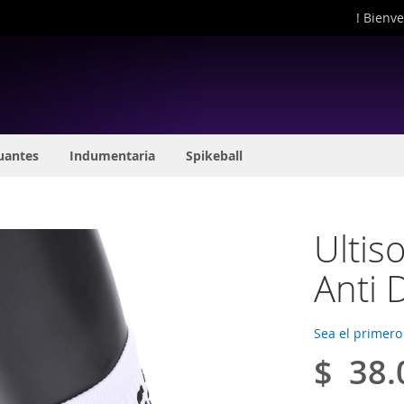
! Bienve
uantes
Indumentaria
Spikeball
Ultis
Anti 
Sea el primero
$ 38.