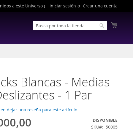
nidos a este Universo ¡
Iniciar sesión
Crear una cuenta
Buscar
Mi cest
Buscar
ocks Blancas - Medias
Deslizantes - 1 Par
 en dejar una reseña para este artículo
000,00
DISPONIBLE
SKU
50005