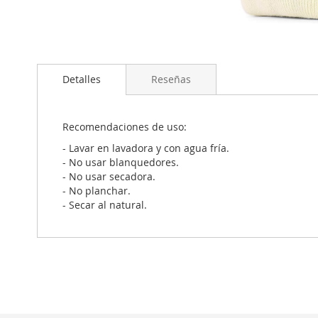
Saltar
al
Detalles
Reseñas
comienzo
de
la
galería
Recomendaciones de uso:
de
- Lavar en lavadora y con agua fría.
imágenes
- No usar blanquedores.
- No usar secadora.
- No planchar.
- Secar al natural.