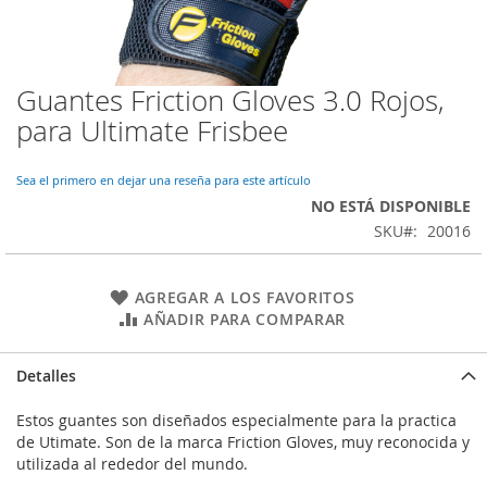
Guantes Friction Gloves 3.0 Rojos,
Saltar
al
para Ultimate Frisbee
comienzo
de
la
Sea el primero en dejar una reseña para este artículo
galería
NO ESTÁ DISPONIBLE
de
SKU
20016
imágenes
AGREGAR A LOS FAVORITOS
AÑADIR PARA COMPARAR
Detalles
Estos guantes son diseñados especialmente para la practica
de Utimate. Son de la marca Friction Gloves, muy reconocida y
utilizada al rededor del mundo.