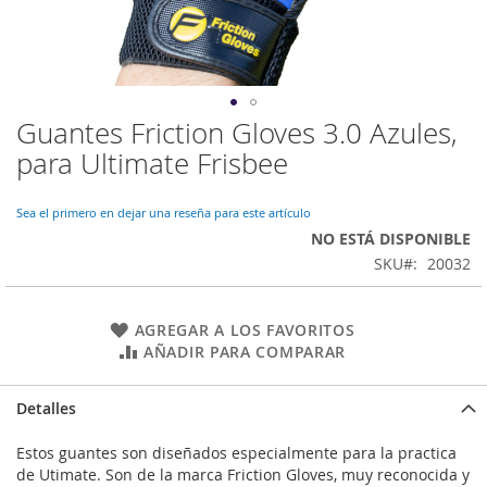
Guantes Friction Gloves 3.0 Azules,
Saltar
al
para Ultimate Frisbee
comienzo
de
la
Sea el primero en dejar una reseña para este artículo
galería
NO ESTÁ DISPONIBLE
de
SKU
20032
imágenes
AGREGAR A LOS FAVORITOS
AÑADIR PARA COMPARAR
Detalles
Estos guantes son diseñados especialmente para la practica
de Utimate. Son de la marca Friction Gloves, muy reconocida y