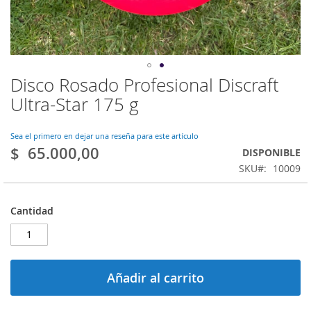
Disco Rosado Profesional Discraft
Saltar
al
Ultra-Star 175 g
comienzo
de
la
Sea el primero en dejar una reseña para este artículo
$ 65.000,00
galería
DISPONIBLE
de
SKU
10009
imágenes
Cantidad
Añadir al carrito