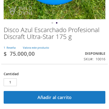
Disco Azul Escarchado Profesional
Saltar
al
Discraft Ultra-Star 175 g
comienzo
de
la
1
Reseña
Valora este producto
$ 75.000,00
galería
DISPONIBLE
de
SKU
10016
imágenes
Cantidad
Añadir al carrito