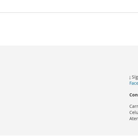
¡ Sí
Fac
Con
Carr
Celu
Aten