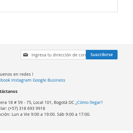
Inscríbase
Suscribirse
a
nuestro
boletín
guenos en redes !
de
ebook
Instagram
Google Business
noticias:
táctanos
era 18 # 59 - 75, Local 101, Bogotá DC
¿Cómo llegar?
lar: (+57) 318 693 9918
ción: Lun a Vie 9:00 a 19:00. Sáb 9:00 a 17:00.