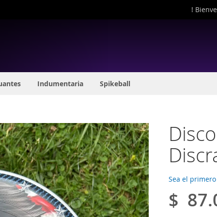
! Bienve
uantes
Indumentaria
Spikeball
Disco
Discr
Sea el primero
$ 87.