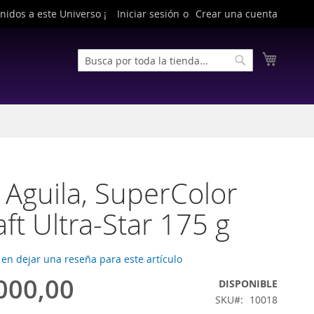
nidos a este Universo ¡
Iniciar sesión
Crear una cuenta
Buscar
Mi cest
Buscar
 Aguila, SuperColor
aft Ultra-Star 175 g
 en dejar una reseña para este artículo
000,00
DISPONIBLE
SKU
10018