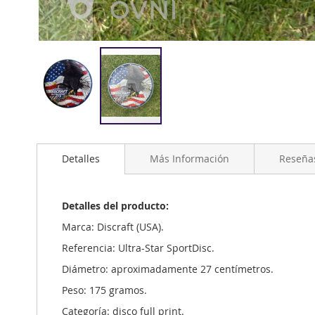
Saltar
al
Detalles
Más Información
Reseña
comienzo
de
la
galería
Detalles del producto:
de
Marca: Discraft (USA).
imágenes
Referencia: Ultra-Star SportDisc.
Diámetro: aproximadamente 27 centímetros.
Peso: 175 gramos.
Categoría: disco full print.